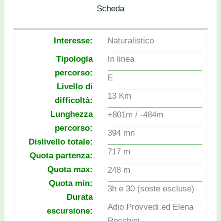
Scheda
Interesse:
Naturalistico
Tipologia
In linea
percorso:
E
Livello di
13 Km
difficoltà:
Lunghezza
+801m / -484m
percorso:
394 mn
Dislivello totale:
717 m
Quota partenza:
Quota max:
248 m
Quota min:
3h e 30 (soste escluse)
Durata
Adio Provvedi ed Elena
escursione:
Rocchini