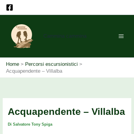
Vai
al
contenuto
Cammina cammina
Home
Percorsi escursionistici
Acquapendente – Villalba
Acquapendente – Villalba
Di
Salvatore Tony Spiga