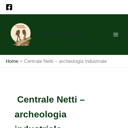
Vai
al
contenuto
Cammina cammina
Home
Centrale Netti – archeologia industriale
Centrale Netti –
archeologia