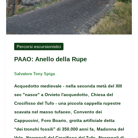
Percorsi escursionistici
PAAO: Anello della Rupe
Salvatore Tony Spiga
Acquedotto medievale - nella seconda metà del XIII
,
sec "nasce" a Orvieto l'acquedotto
Chiesa del
Crocifisso del Tufo - una piccola cappella rupestre
,
scavata nel masso tufaceo
Convento dei
,
,
Cappuccini
Foro Boario
grotta artificiale detta
,
“dei tronchi fossili” di 350.000 anni fa
Madonna del
,
,
Velo
Necropoli del Crocifisso del Tufo
Necropoli di