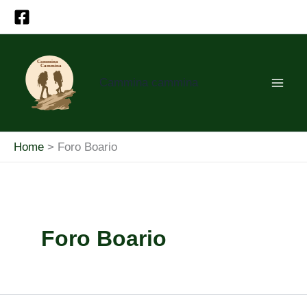
Vai
al
contenuto
Cammina cammina
Home
Foro Boario
Foro Boario