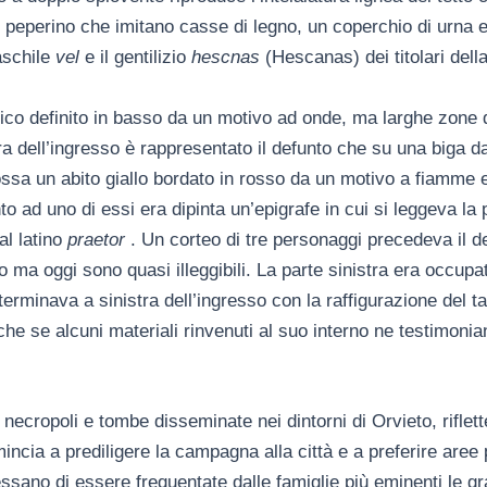
 peperino che imitano casse di legno, un coperchio di urna e
aschile
vel
e il gentilizio
hescnas
(Hescanas) dei titolari della
torico definito in basso da un motivo ad onde, ma larghe zon
ra dell’ingresso è rappresentato il defunto che su una biga dai
ossa un abito giallo bordato in rosso da un motivo a fiamme 
o ad uno di essi era dipinta un’epigrafe in cui si leggeva la
al latino
praetor
. Un corteo di tre personaggi precedeva il de
do ma oggi sono quasi illeggibili. La parte sinistra era occu
erminava a sinistra dell’ingresso con la raffigurazione del ta
che se alcuni materiali rinvenuti al suo interno ne testimon
ropoli e tombe disseminate nei dintorni di Orvieto, riflette
omincia a prediligere la campagna alla città e a preferire are
ssano di essere frequentate dalle famiglie più eminenti le g