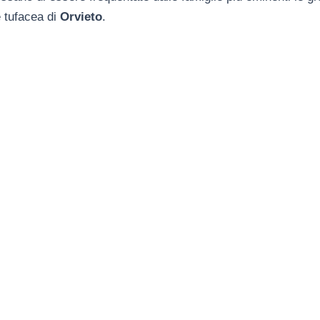
e tufacea di
Orvieto
.