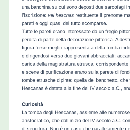
una banchina su cui sono deposti due sarcofagi in
l’iscrizione:
vel hescnas
restituente il prenome m
pareti e oggi quasi del tutto scomparse.
Tutte le pareti erano interessate da un fregio pit
perdita di parte della decorazione pittorica. A dest
figura forse meglio rappresentata della tomba ind
e dirigendosi verso due giovani abbracciati: accant
carica della magistratura etrusca, corrispondente 
e scene di purificazione erano sulla parete di fon
tombe etrusche dipinte: quella del banchetto, che t
Hescanas è datata alla fine del IV secolo a.C., an
Curiosità
La tomba degli Hescanas, assieme alle numerose nec
aristocratico, che dall’inizio del IV secolo a.C. c
di sepoltura. Non è un caso che parallelamente ce