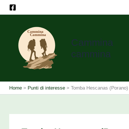
Vai
al
contenuto
Cammina
cammina
Home
Punti di interesse
Tomba Hescanas (Porano)