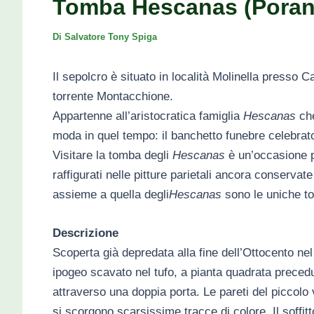
Tomba Hescanas (Poran
Di
Salvatore Tony Spiga
Il sepolcro è situato in località Molinella presso 
torrente Montacchione.
Appartenne all’aristocratica famiglia
Hescanas
che
moda in quel tempo: il banchetto funebre celebrato
Visitare la tomba degli
Hescanas
è un’occasione pe
raffigurati nelle pitture parietali ancora conservat
assieme a quella degli
Hescanas
sono le uniche tom
Descrizione
Scoperta già depredata alla fine dell’Ottocento nel 
ipogeo scavato nel tufo, a pianta quadrata precedut
attraverso una doppia porta. Le pareti del piccolo
si scorgono scarsissime tracce di colore. Il soffitto