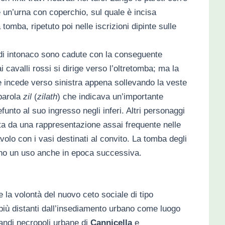
 un’urna con coperchio, sul quale è incisa
 tomba, ripetuto poi nelle iscrizioni dipinte sulle
e di intonaco sono cadute con la conseguente
 cavalli rossi si dirige verso l’oltretomba; ma la
e incede verso sinistra appena sollevando la veste
 parola
zil
(
zilath
) che indicava un’importante
funto al suo ingresso negli inferi. Altri personaggi
pata da una rappresentazione assai frequente nelle
volo con i vasi destinati al convito. La tomba degli
iano un uso anche in epoca successiva.
 la volontà del nuovo ceto sociale di tipo
e più distanti dall’insediamento urbano come luogo
randi necropoli urbane di
Cannicella
e