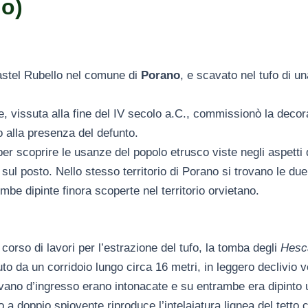
o)
Castel Rubello nel comune di
Porano
, e scavato nel tufo di u
, vissuta alla fine del IV secolo a.C., commissionò la decora
 alla presenza del defunto.
r scoprire le usanze del popolo etrusco viste negli aspetti d
e sul posto. Nello stesso territorio di Porano si trovano le d
be dipinte finora scoperte nel territorio orvietano.
corso di lavori per l’estrazione del tufo, la tomba degli
Hesc
o da un corridoio lungo circa 16 metri, in leggero declivio v
 vano d’ingresso erano intonacate e su entrambe era dipinto 
 a doppio spiovente riproduce l’intelaiatura lignea del tetto co