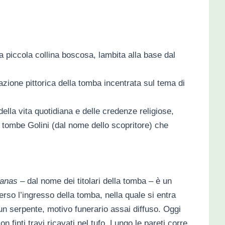
na piccola collina boscosa, lambita alla base dal
zione pittorica della tomba incentrata sul tema di
ella vita quotidiana e delle credenze religiose,
ue tombe Golini (dal nome dello scopritore) che
anas
– dal nome dei titolari della tomba – è un
erso l’ingresso della tomba, nella quale si entra
un serpente, motivo funerario assai diffuso. Oggi
n finti travi ricavati nel tufo. Lungo le pareti corre